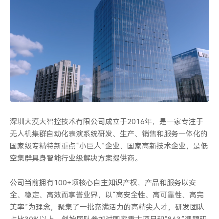
2026
荣获广东省制造业单项冠军企业
2026亮相央视春晚宜宾分会场
2016
大漠大成立
研发自主版本的无人机飞行控制系统试飞成功
2016 年 7 月中国首场无人机集群表演——《红星照耀中
国》
深圳大漠大智控技术有限公司成立于2016年，是一家专注于
无人机集群自动化表演系统研发、生产、销售和服务一体化的
2017-2018
国家级专精特新重点“小巨人”企业、国家高新技术企业，是低
空集群具身智能行业级解决方案提供商。
2017年7月 全球第一个世界级主题公园驻场表演（珠海长
隆海洋王国）
公司当前拥有100+项核心自主知识产权，产品和服务以安
2017年11月 全球第一个大型无人机焰火集群表演（浏阳
国际烟花大会）
全、稳定、高效而享誉业界，以“高安全性、高可靠性、高完
2018年7月 全球第一个无人机孔明灯集群表演（北京古北
美率”为理念，聚集了一批充满活力的高精尖人才，研发团队
水镇）