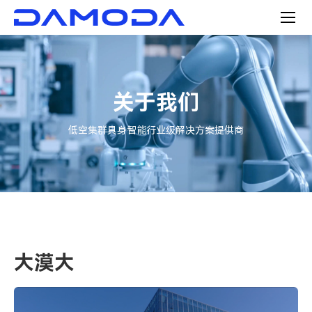
2024
大漠大3000架无人机登陆2024年央视春晚沈阳分会场，
并获颁中央广播电视总台感谢信
2024年9月3日，大漠大7598架无人机在延吉市打破“最多
无人机组成的空中图案”吉尼斯世界纪录
关于我们
2024年9月26日，大漠大10197架无人机成功打破两项吉
尼斯世界纪录，并获得马斯克、外交部副部长华春莹点赞
低空集群具身智能行业级解决方案提供商
2025
2025亮相央视春晚重庆、无锡分会场
自动化集群V4系统发布
“魅力重庆”灯光秀常态化展演启动
越南10518、河源11198架、重庆11787架无人机表演连
大漠大
续破吉尼斯世界纪录
获批筹建文化和旅游部技术创新中心建设单位