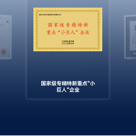
2023
正式提出“打造低空数字经济新基建”
开启“深圳北站中心公园常态化演出”和“春茧体育中心地
标广告常态化表演”
第三代无人机集群表演系统在各地快速落地各类商业模
式，建立行业标杆
2024
大漠大3000架无人机登陆2024年央视春晚沈阳分会场，
并获颁中央广播电视总台感谢信
国家级专精特新重点"小
2024年9月3日，大漠大7598架无人机在延吉市打破“最多
巨人"企业
无人机组成的空中图案”吉尼斯世界纪录
2024年9月26日，大漠大10197架无人机成功打破两项吉
尼斯世界纪录，并获得马斯克、外交部副部长华春莹点赞
2025