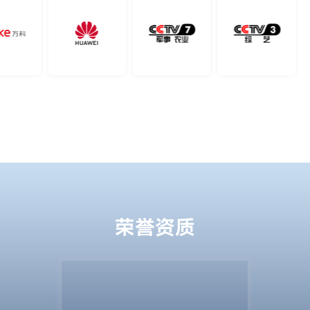
2019年2月 惊艳亮相 央视春晚深圳分会场
2020年9月 以单一地面站控制 3051 架飞机，打破吉尼斯
世界记录
2020年12月 江苏卫视跨年演唱会官宣倒计时活动
2021
2021年1月 央视粤港澳大湾区新年音乐会
助力浙江卫视2021 跨年晚会
2021年7月 成为 2020年迪拜世博会中国馆官方合作伙伴
2021年12月 大漠大与深圳市无人机协会联合举办《无人
机集群表演安全飞行规范》新书发布会
荣誉资质
2022
大漠大重磅发布颠覆行业的新一代V3无人机集群自动化表
演系统，在业界引发巨大轰动
获评全国第四批专精特新“小巨人”企业