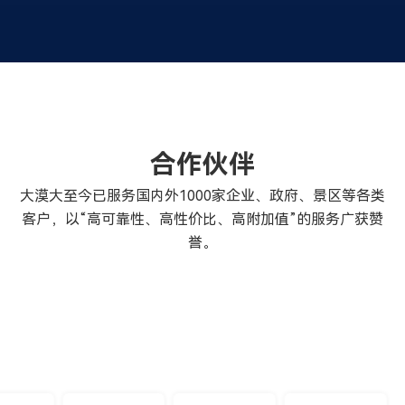
大漠大成立
研发自主版本的无人机飞行控制系统试飞成功
2016 年 7 月中国首场无人机集群表演——《红星照耀中
国》
2017-2018
合作伙伴
2017年7月 全球第一个世界级主题公园驻场表演（珠海长
大漠大至今已服务国内外1000家企业、政府、景区等各类
隆海洋王国）
2017年11月 全球第一个大型无人机焰火集群表演（浏阳
客户，以“高可靠性、高性价比、高附加值”的服务广获赞
国际烟花大会）
誉。
2018年7月 全球第一个无人机孔明灯集群表演（北京古北
水镇）
2018年12月 吉林长白山，业界第一个在高寒和高海拔条
件下，推出中国风灯笼无人机集群表演
2019-2020