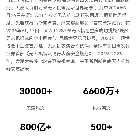
占比30%以上，创始团队参加过国家重大项目和“863”课题研
2018年12月 吉林长白山，业界第一个在高寒和高海拔条
究。大漠大首创万架无人机吉尼斯世界纪录 ，其中2024年9
件下，推出中国风灯笼无人机集群表演
月26日在深圳以10197架无人机成功打破两项吉尼斯世界纪
录，先后获得马斯克点赞，外交部副部长华春莹全球推介；在
2025年6月17日，又以11787架无人机在重庆成功挑战“最多
2019-2020
无人机组成的空中图案”吉尼斯世界纪录称号；2020年迪拜世
2019年2月 惊艳亮相 央视春晚深圳分会场
博会中国馆官方唯一无人机表演合作伙伴；全球率先出版发行
2020年9月 以单一地面站控制 3051 架飞机，打破吉尼斯
业界首部《无人机编队飞行表演安全规范》；2019-2026
世界记录
年，大漠大智控七次荣登央视春晚，并不断刷新春晚无人机集
2020年12月 江苏卫视跨年演唱会官宣倒计时活动
群表演纪录。
2021
30000
+
6600
万+
2021年1月 央视粤港澳大湾区新年音乐会
助力浙江卫视2021 跨年晚会
2021年7月 成为 2020年迪拜世博会中国馆官方合作伙伴
表演场次
执行架次
2021年12月 大漠大与深圳市无人机协会联合举办《无人
机集群表演安全飞行规范》新书发布会
800
亿+
500
+