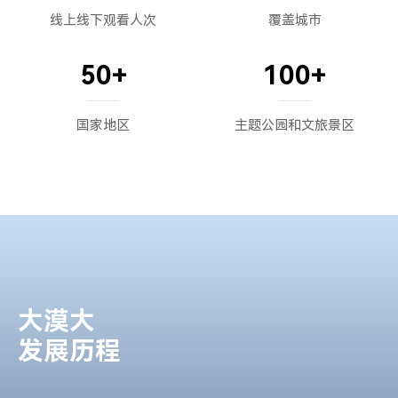
2022
线上线下观看人次
覆盖城市
大漠大重磅发布颠覆行业的新一代V3无人机集群自动化表
演系统，在业界引发巨大轰动
50
+
100
+
获评全国第四批专精特新“小巨人”企业
国家地区
主题公园和文旅景区
2023
正式提出“打造低空数字经济新基建”
开启“深圳北站中心公园常态化演出”和“春茧体育中心地
标广告常态化表演”
第三代无人机集群表演系统在各地快速落地各类商业模
式，建立行业标杆
2024
大漠大
大漠大3000架无人机登陆2024年央视春晚沈阳分会场，
发展历程
并获颁中央广播电视总台感谢信
2024年9月3日，大漠大7598架无人机在延吉市打破“最多