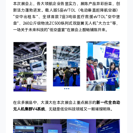
本次展会上，各大领航企业各显实力，展陈产品异彩纷呈，创
新活力蓬勃迸发。载人版5座eVTOL（电动垂直起降航空器）
“空中出租车”、全球首款7座3吨级医疗救援eVTOL“空中堡
垒”、260公斤级物流ZC500纵列式双旋翼无人机“大力士”等，
一场关于未来科技的“低空盛宴”在展会上酣畅铺陈开来。
在众多展品中，大漠大在本次展会上重点展示的
新一代全自动
无人机集群V4系统
，无疑是低空科技领域又一颗璀璨明珠。