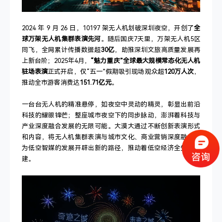
2024 年 9 月 26 日，10197 架无人机划破深圳夜空，开创了
全
球万架无人机集群表演先河
。随后国庆7天里，万架无人机5区
同飞，全网累计传播数据超
30亿
，助推深圳文旅高质量发展再
上新台阶；2025年4月，
“魅力重庆”全球最大规模常态化无人机
驻场表演
正式开启，仅“五一”假期吸引现场观众超
120万人次
，
推动全市游客消费达
151.71亿元
。
一台台无人机的精准悬停，如夜空中灵动的精灵，彰显出前沿
科技的耀眼锋芒；整座城市夜空下的同步脉动，澎湃着科技与
产业深度融合发展的无限可能。大漠大通过不断创新表演形式
和内容，将无人机集群表演与城市文化、商业营销深度融合，
为低空智媒的发展开辟出新的路径，推动着低空经济全生态构
建。